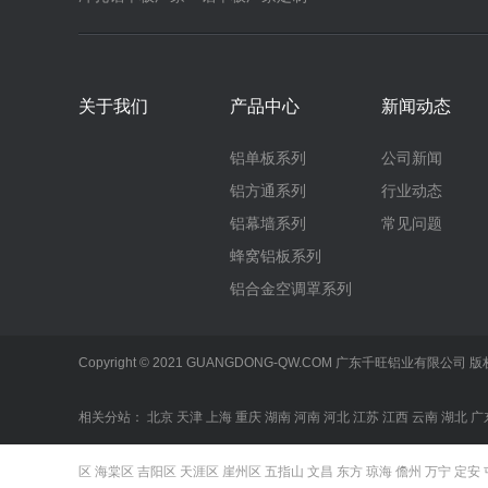
关于我们
产品中心
新闻动态
铝单板系列
公司新闻
铝方通系列
行业动态
铝幕墙系列
常见问题
蜂窝铝板系列
铝合金空调罩系列
Copyright © 2021 GUANGDONG-QW.COM 广东千旺铝业有限公
相关分站：
北京
天津
上海
重庆
湖南
河南
河北
江苏
江西
云南
湖北
广
区
海棠区
吉阳区
天涯区
崖州区
五指山
文昌
东方
琼海
儋州
万宁
定安