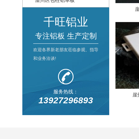
崖州区包柱铝单板
千旺铝业
专注铝板 生产定制
欢迎各界新老朋友莅临参观、指导
和业务洽谈!
服务热线：
崖
13927296893