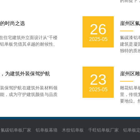
的前提下，
的时尚之选
崖州区氟
26
在住宅建筑外立面设计从“千楼
氟碳漆铝
2025-05
漆铝单板凭借其卓越的耐候性、
建筑是凝
独特的质感
，为建筑外装保驾护航
崖州区雕
23
装保驾护航在建筑外装材料领
雕花铝单
2025-05
能，成为守护建筑颜值与品质
里，传统
要地位。然
氟碳铝单板厂家
铝单板幕墙
木纹铝单板
千旺铝单板厂家
铝单板