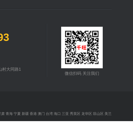
93
山村大同路1
微信扫码 关注我们
甘肃
青海
宁夏
新疆
香港
澳门
台湾
海口
三亚
秀英区
龙华区
琼山区
美兰