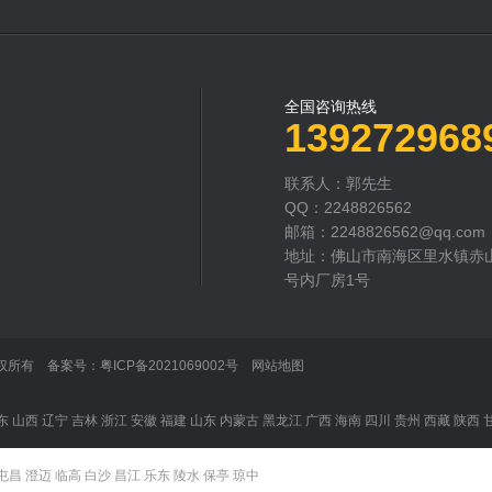
全国咨询热线
139272968
联系人：郭先生
QQ：2248826562
邮箱：2248826562@qq.com
地址：佛山市南海区里水镇赤
号内厂房1号
司 版权所有 备案号：
粤ICP备2021069002号
网站地图
东
山西
辽宁
吉林
浙江
安徽
福建
山东
内蒙古
黑龙江
广西
海南
四川
贵州
西藏
陕西
屯昌
澄迈
临高
白沙
昌江
乐东
陵水
保亭
琼中