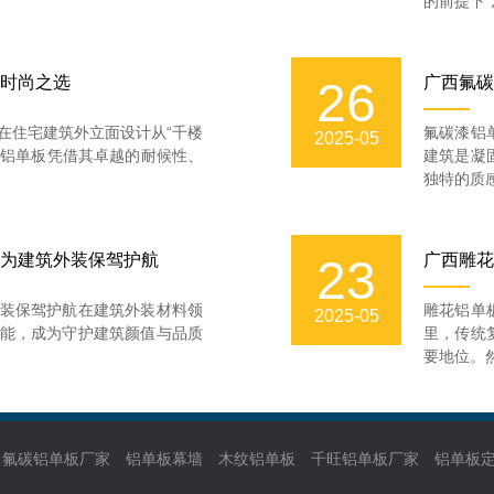
的前提下，
时尚之选
广西氟碳
26
在住宅建筑外立面设计从“千楼
氟碳漆铝
2025-05
漆铝单板凭借其卓越的耐候性、
建筑是凝
独特的质感
为建筑外装保驾护航
广西雕花
23
装保驾护航在建筑外装材料领
雕花铝单
2025-05
能，成为守护建筑颜值与品质
里，传统
要地位。然
氟碳铝单板厂家
铝单板幕墙
木纹铝单板
千旺铝单板厂家
铝单板