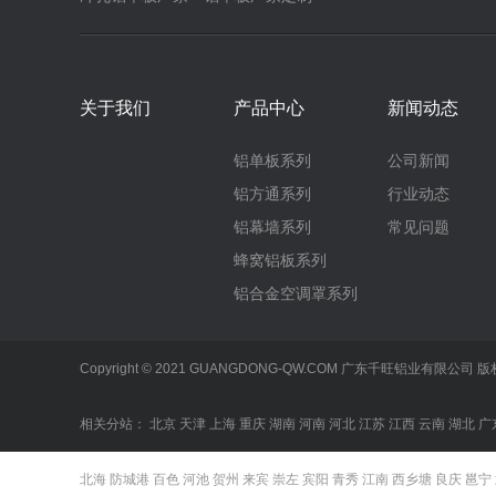
关于我们
产品中心
新闻动态
铝单板系列
公司新闻
铝方通系列
行业动态
铝幕墙系列
常见问题
蜂窝铝板系列
铝合金空调罩系列
Copyright © 2021 GUANGDONG-QW.COM 广东千旺铝业有限公
相关分站：
北京
天津
上海
重庆
湖南
河南
河北
江苏
江西
云南
湖北
广
北海
防城港
百色
河池
贺州
来宾
崇左
宾阳
青秀
江南
西乡塘
良庆
邕宁