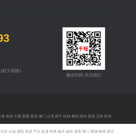
93
山村大同路1
微信扫码 关注我们
甘肃
青海
宁夏
新疆
香港
澳门
台湾
南宁
桂林
柳州
梧州
贵港
玉林
钦州
兴安
永福
灌阳
资源
平乐
荔浦
鱼峰
融水
融安
鹿寨
柳江
柳城
柳南
柳北