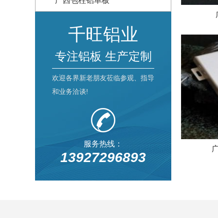
广西包柱铝单板
千旺铝业
专注铝板 生产定制
欢迎各界新老朋友莅临参观、指导
和业务洽谈!
服务热线：
13927296893