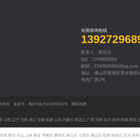
全国咨询热线
139272968
联系人：郭先生
QQ：2248826562
邮箱：2248826562@qq.com
地址：佛山市南海区里水镇赤
号内厂房1号
司 版权所有 备案号：
粤ICP备2021069002号
网站地图
东
山西
辽宁
吉林
浙江
安徽
福建
山东
内蒙古
黑龙江
广西
海南
四川
贵州
西藏
陕西
武鸣
隆安
马山
上林
横县
秀峰区
叠彩区
象山区
七星区
雁山区
阳朔
临桂区
灵川
全州