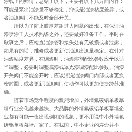
涂线上的师傅，总结了以下，主要有以下几方面内容：
可能是泵出油漆量不够稳定，抑或是油漆粘度差异，或
者油漆阀门不能及时全部开关。
所以为了防止膜厚差距过大问题的出现，在保证油
漆喷涂工人技术熟练之外，还要做好准备工作。平时在
歇班之后，应检查油漆管和接头处有无破损或者泄露，
如果有的话，维修或者更新使油漆出漆量稳定。在针对
油漆粘度差异，在调漆时，油漆溶剂配比参数应予以适
当调整，必要时调整底漆或罩光漆调漆配比参数。油漆
开关阀门不能全开时，应该清洗油漆阀门内部或者更换
密封圈，或者更新油漆阀门使动作可以更加便捷跨苏准
确。
随着市场竞争程度的激烈增加，外墙氟碳铝单板幕
墙行业变化越来越快。大品牌的外墙氟碳铝单板幕墙企
业都有可能一夜出现倒闭的现象，更不用说中小外墙氟
碳铝单板幕墙厂家了。在我国，中小企业的寿命并不